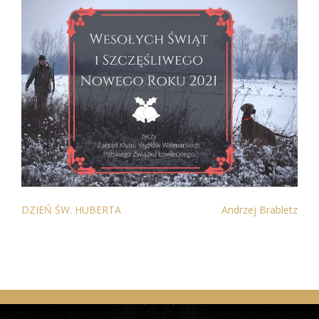
NAWIGACJA
DZIEŃ ŚW. HUBERTA
Andrzej Brabletz
WPISU