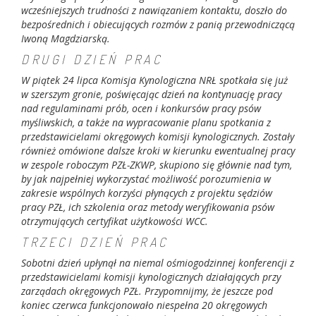
wcześniejszych trudności z nawiązaniem kontaktu, doszło do
bezpośrednich i obiecujących rozmów z panią przewodniczącą
Iwoną Magdziarską.
DRUGI DZIEŃ PRAC
W piątek 24 lipca Komisja Kynologiczna NRŁ spotkała się już
w szerszym gronie, poświęcając dzień na kontynuację pracy
nad regulaminami prób, ocen i konkursów pracy psów
myśliwskich, a także na wypracowanie planu spotkania z
przedstawicielami okręgowych komisji kynologicznych. Zostały
również omówione dalsze kroki w kierunku ewentualnej pracy
w zespole roboczym PZŁ-ZKWP, skupiono się głównie nad tym,
by jak najpełniej wykorzystać możliwość porozumienia w
zakresie wspólnych korzyści płynących z projektu sędziów
pracy PZŁ, ich szkolenia oraz metody weryfikowania psów
otrzymujących certyfikat użytkowości WCC.
TRZECI DZIEŃ PRAC
Sobotni dzień upłynął na niemal ośmiogodzinnej konferencji z
przedstawicielami komisji kynologicznych działających przy
zarządach okręgowych PZŁ. Przypomnijmy, że jeszcze pod
koniec czerwca funkcjonowało niespełna 20 okręgowych