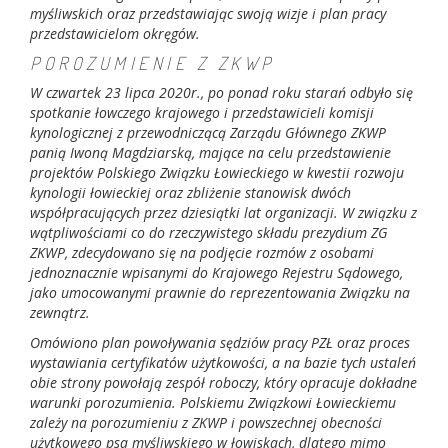
myśliwskich oraz przedstawiając swoją wizje i plan pracy
przedstawicielom okręgów.
POROZUMIENIE Z ZKWP
W czwartek 23 lipca 2020r., po ponad roku starań odbyło się
spotkanie łowczego krajowego i przedstawicieli komisji
kynologicznej z przewodniczącą Zarządu Głównego ZKWP
panią Iwoną Magdziarską, mające na celu przedstawienie
projektów Polskiego Związku Łowieckiego w kwestii rozwoju
kynologii łowieckiej oraz zbliżenie stanowisk dwóch
współpracujących przez dziesiątki lat organizacji. W związku z
wątpliwościami co do rzeczywistego składu prezydium ZG
ZKWP, zdecydowano się na podjęcie rozmów z osobami
jednoznacznie wpisanymi do Krajowego Rejestru Sądowego,
jako umocowanymi prawnie do reprezentowania Związku na
zewnątrz.
Omówiono plan powoływania sędziów pracy PZŁ oraz proces
wystawiania certyfikatów użytkowości, a na bazie tych ustaleń
obie strony powołają zespół roboczy, który opracuje dokładne
warunki porozumienia. Polskiemu Związkowi Łowieckiemu
zależy na porozumieniu z ZKWP i powszechnej obecności
użytkowego psa myśliwskiego w łowiskach, dlatego mimo