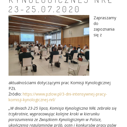
23-25.07.2020
Zapraszamy
do
zapoznania
się z
aktualnościami dotyczącymi prac Komisji Kynologicznej
PZŁ
Żródło:
https://www.pzlow.pl/3-dni-intensywnej-pracy-
komisji-kynologicznej-nrl/
„W dniach 23-25 lipca, Komisja Kynologiczna NRŁ zebrała się
trzykrotnie, wypracowując kolejne kroki w kierunku
porozumienia ze Związkiem Kynologicznym w Polsce,
ukończenia regulaminów prób, ocen i konkursów pracy psów