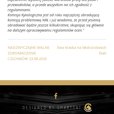
przewodników, a przede wszystkim na ich zgodność z
regulaminami.
Komisja Kynologiczna jest od roku najczęściej obradującą
komisją problemową NRŁ i już wiadomo, że przed jesienią
obradować będzie jeszcze kilkukrotnie, skupiając się głównie
na dalszym opracowywaniu regulaminów ocen.”
NAWIGACJA
NADZWYCZAJNE WALNE
Ewa Kraska na Mistrzostwach
WPISU
ZGROMADZENIE
Dian
CZŁONKÓW 23.08.2020
DESIGNED BY SMARTCAT