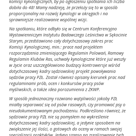
komisji kynologicznych, by po ogłoszeniu spotkania ich liczba
dobiła do 48! Mamy nadzieję, że przełoży się to w sposób
proporcjonalny na rozwój kynologii w okręgach i na
sprawniejsze realizowanie wspólnej wizji.
Na spotkaniu, które odbyło się w Centrum Konferencyjno
Wystawienniczym Instytutu Badawczego Leśnictwa w Sękocinie
Starym, przedstawiono cały dotychczasowy zakres prac
Komisji Kynologicznej, min.: prace nad projektem
rozporządzenia zmieniającego Regulamin Polowań, Ramowy
Regulamin Klubów Ras, uchwały kynologiczne które już weszły
w życie oraz uszczegółowiono budzący kontrowersje wśród
dotychczasowej kadry sędziowskiej projekt powoływania
sędziów pracy PZŁ. Został również opisany kierunek prac nad
regulaminami prób, ocen i konkursów pracy psów
myśliwskich, a także idea porozumienia z ZKWP.
W sposób jednoznaczny rozwiano wątpliwości jakoby PZŁ
miałby separować się od psów rasowych, czy promować psy o
nieudokumentowanym pochodzeniu. Podkreślono również, że
sędziowie pracy PZŁ nie są pomysłem na wykreślenie
dotychczasowej kadry sędziowskiej, a jedynie sposobem na
zwiększenie jej ilości, o gotowych do oceny w ramach swojej
specjalizacji praktyków. Jedyną szansą na zrealizowanie tych