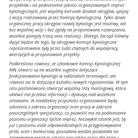
projektów i na podniesienie jakości organizowanych imprez
kynologicznych, jest wspólny kierunek działań okręgów, spójny
z wizją realizowaną przez Komisję Kynologiczną. Tylko dzięki
organicznej pracy okręgów rozwój kynologii jest możliwy, ale
bez wspólnej wizji i bez zgody na proponowane rozwiązania,
wszelkie pomysły tracą sens realizacji. Dlatego Zarząd Główny
dążyć będzie do tego, by okręgowe komisje kynologiczne
reprezentowane były przez ludzi chętnych do współpracy,
wierzących w proponowane projekty.
Podkreślono również, że członkowie Komisji Kynologicznej
NRŁ otwarci są na wszelkie sugestie dotyczące
funkcjonowania kynologii w oddziałach terenowych, ale
również na te dotyczące kształtu nowych regulaminów. W tym
celu postanowiono stworzyć wspólną listę mailingową, która
ułatwić ma przekaz informacji i dyskusję nad wszelkimi
zmianami. W niedalekiej przyszłości organizowane będą
szkolenia z zakresu organizacji ocen pracy w zakresie
poszczególnych specjalizacji, co pozwolić ma na podniesienie
poziomu organizacji tychże imprez. Niezwykle istotne jest, by
już z poziomu osób odpowiedzialnych za przygotowywanie
prób, ocen i konkursów, posiadana wiedza pozwalała na
zapewnienie wysokiej jakości warunków pracy dla psów i